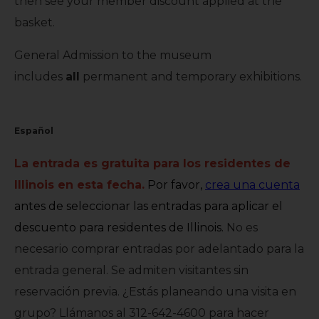
then see your member discount applied at the
basket.
General Admission to the museum
includes
all
permanent and temporary exhibitions.
Español
La entrada es gratuita para los residentes de
Illinois en esta fecha.
Por favor,
crea una cuenta
antes de seleccionar las entradas para aplicar el
descuento para residentes
de Illinois.
No es
necesario comprar entradas por adelantado para la
entrada general. Se admiten visitantes sin
reservación previa. ¿Estás planeando una visita en
grupo? Llámanos al 312-642-4600 para hacer