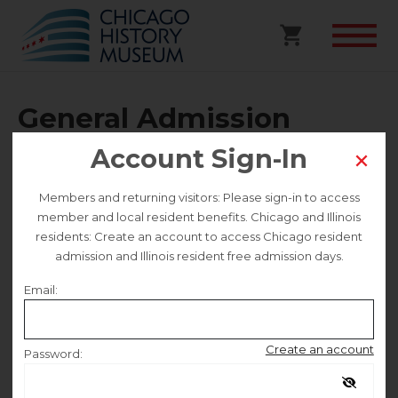
General Admission
Account Sign-In
Selected date
Members and returning visitors: Please sign-in to access
Wednesday February 4
member and local resident benefits. Chicago and Illinois
residents: Create an account to access Chicago resident
admission and Illinois resident free admission days.
Selected time
Email:
9:30 AM – 4:30 PM
Create an account
Password:
Traducción al español disponible a continuación.
Remember me