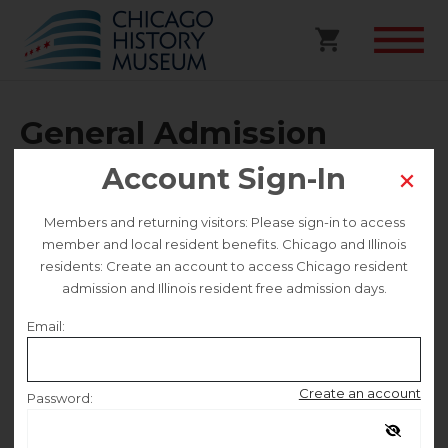
General Admission
Account Sign-In
Selected date
Members and returning visitors: Please sign-in to access
Thursday July 24
member and local resident benefits. Chicago and Illinois
residents: Create an account to access Chicago resident
admission and Illinois resident free admission days.
Selected time
Email:
9:30 AM – 4:30 PM
Create an account
Password:
Traducción al español disponible a continuación.
Remember me