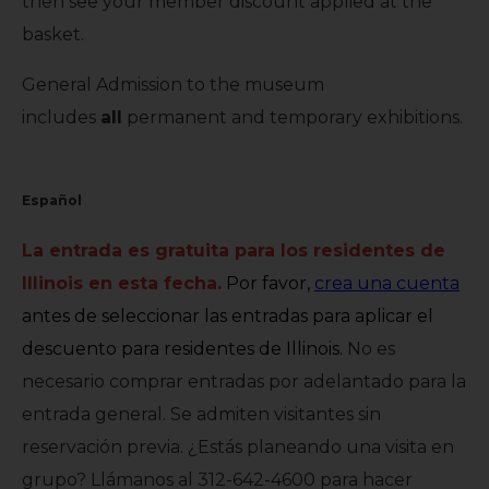
then see your member discount applied at the
basket.
General Admission to the museum
includes
all
permanent and temporary exhibitions.
Español
La entrada es gratuita para los residentes de
Illinois en esta fecha.
Por favor,
crea una cuenta
antes de seleccionar las entradas para aplicar el
descuento para residentes
de Illinois.
No es
necesario comprar entradas por adelantado para la
entrada general. Se admiten visitantes sin
reservación previa. ¿Estás planeando una visita en
grupo? Llámanos al 312-642-4600 para hacer